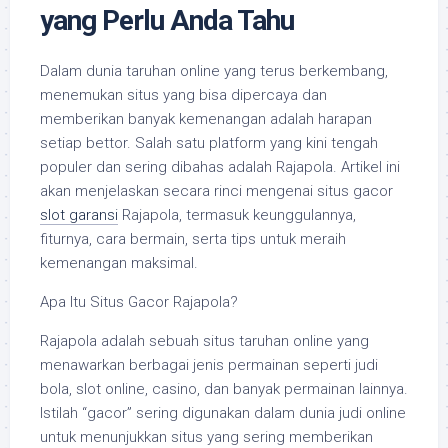
yang Perlu Anda Tahu
Dalam dunia taruhan online yang terus berkembang,
menemukan situs yang bisa dipercaya dan
memberikan banyak kemenangan adalah harapan
setiap bettor. Salah satu platform yang kini tengah
populer dan sering dibahas adalah Rajapola. Artikel ini
akan menjelaskan secara rinci mengenai situs gacor
slot garansi
Rajapola, termasuk keunggulannya,
fiturnya, cara bermain, serta tips untuk meraih
kemenangan maksimal.
Apa Itu Situs Gacor Rajapola?
Rajapola adalah sebuah situs taruhan online yang
menawarkan berbagai jenis permainan seperti judi
bola, slot online, casino, dan banyak permainan lainnya.
Istilah “gacor” sering digunakan dalam dunia judi online
untuk menunjukkan situs yang sering memberikan