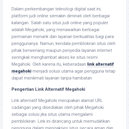
Dalam perkembangan teknologi digital saat ini,
platform judi online semakin diminati oleh berbagai
kalangan. Salah satu situs judi online yang populer
adalah Megahoki, yang menawarkan berbagai
permainan menarik dan layanan berkualitas bagi para
penggunanya. Namun, kendala pemblokiran situs oleh
pihak berwenang maupun penyedia layanan internet
seringkali menghambat akses ke situs resmi
Megahoki. Oleh karena itu, keberadaan
link alternatif
megahoki
menjadi solusi utama agar pengguna tetap
dapat menikmati layanan tanpa hambatan.
Pengertian Link Alternatif Megahoki
Link alternatif Megahoki merupakan alamat URL
cadangan yang disediakan oleh pihak Megahoki
sebagai solusi jika situs utama mengalami
pemblokiran. Link ini dirancang untuk memudahkan
pengguna dalam mengakses situs secara aman dan