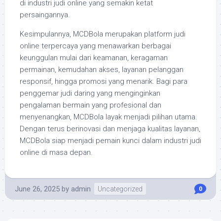
di industri judi online yang semakin ketat
persaingannya.
Kesimpulannya, MCDBola merupakan platform judi
online terpercaya yang menawarkan berbagai
keunggulan mulai dari keamanan, keragaman
permainan, kemudahan akses, layanan pelanggan
responsif, hingga promosi yang menarik. Bagi para
penggemar judi daring yang menginginkan
pengalaman bermain yang profesional dan
menyenangkan, MCDBola layak menjadi pilihan utama.
Dengan terus berinovasi dan menjaga kualitas layanan,
MCDBola siap menjadi pemain kunci dalam industri judi
online di masa depan.
June 26, 2025
by
admin
Uncategorized
0