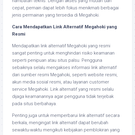
hambatan teknis. Dengan akses yang mudah dan
cepat, pemain dapat lebih fokus menikmati berbagai
jenis permainan yang tersedia di Megahoki.
Cara Mendapatkan Link Alternatif Megahoki yang
Resmi
Mendapatkan link alternatif Megahoki yang resmi
sangat penting untuk menghindari risiko keamanan
seperti penipuan atau situs palsu. Pengguna
sebaiknya selalu mengakses informasi link alternatif
dari sumber resmi Megahoki, seperti website resmi,
akun media sosial resmi, atau layanan customer
service Megahoki. Link alternatif yang resmi selalu
dijaga keamanannya agar pengguna tidak terjebak
pada situs berbahaya.
Penting juga untuk memperbarui link alternatif secara
berkala, mengingat link alternatif dapat berubah
sewaktu-waktu mengikuti kebijakan pemblokiran yang