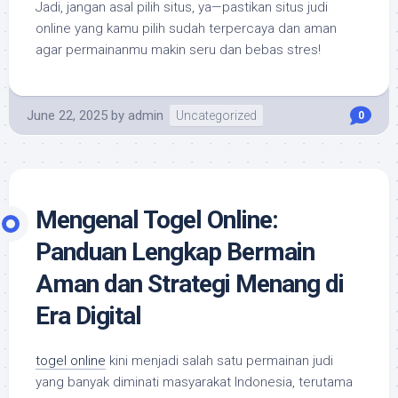
Jadi, jangan asal pilih situs, ya—pastikan situs judi
online yang kamu pilih sudah terpercaya dan aman
agar permainanmu makin seru dan bebas stres!
June 22, 2025
by
admin
Uncategorized
0
Mengenal Togel Online:
Panduan Lengkap Bermain
Aman dan Strategi Menang di
Era Digital
togel online
kini menjadi salah satu permainan judi
yang banyak diminati masyarakat Indonesia, terutama