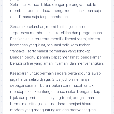
Selain itu, kompatibilitas dengan perangkat mobile
membuat pemain dapat mengakses situs kapan saja
dan di mana saja tanpa hambatan.
Secara keseluruhan, memilih situs judi online
terpercaya membutuhkan ketelitian dan pengetahuan.
Pastikan situs tersebut memiliki lisensi resmi, sistem
keamanan yang kuat, reputasi baik, kemudahan
transaksi, serta variasi permainan yang lengkap.
Dengan begitu, pemain dapat menikmati pengalaman
berjudi online yang aman, nyaman, dan menyenangkan.
Kesadaran untuk bermain secara bertanggung jawab
juga harus selalu dijaga. Situs judi online hanya
sebagai sarana hiburan, bukan cara mudah untuk
mendapatkan keuntungan tanpa risiko. Dengan sikap
bijak dan pemilihan situs yang tepat, pengalaman
bermain di situs judi online dapat menjadi hiburan
modern yang menguntungkan dan menyenangkan.