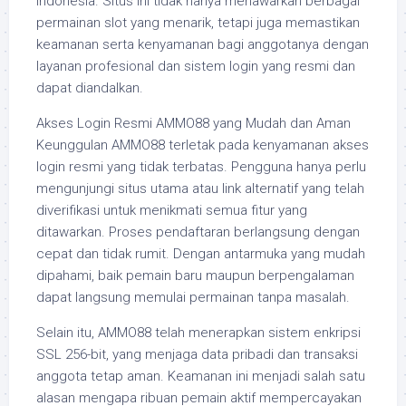
Indonesia. Situs ini tidak hanya menawarkan berbagai
permainan slot yang menarik, tetapi juga memastikan
keamanan serta kenyamanan bagi anggotanya dengan
layanan profesional dan sistem login yang resmi dan
dapat diandalkan.
Akses Login Resmi AMMO88 yang Mudah dan Aman
Keunggulan AMMO88 terletak pada kenyamanan akses
login resmi yang tidak terbatas. Pengguna hanya perlu
mengunjungi situs utama atau link alternatif yang telah
diverifikasi untuk menikmati semua fitur yang
ditawarkan. Proses pendaftaran berlangsung dengan
cepat dan tidak rumit. Dengan antarmuka yang mudah
dipahami, baik pemain baru maupun berpengalaman
dapat langsung memulai permainan tanpa masalah.
Selain itu, AMMO88 telah menerapkan sistem enkripsi
SSL 256-bit, yang menjaga data pribadi dan transaksi
anggota tetap aman. Keamanan ini menjadi salah satu
alasan mengapa ribuan pemain aktif mempercayakan