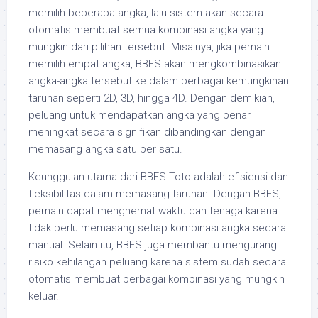
memilih beberapa angka, lalu sistem akan secara
otomatis membuat semua kombinasi angka yang
mungkin dari pilihan tersebut. Misalnya, jika pemain
memilih empat angka, BBFS akan mengkombinasikan
angka-angka tersebut ke dalam berbagai kemungkinan
taruhan seperti 2D, 3D, hingga 4D. Dengan demikian,
peluang untuk mendapatkan angka yang benar
meningkat secara signifikan dibandingkan dengan
memasang angka satu per satu.
Keunggulan utama dari BBFS Toto adalah efisiensi dan
fleksibilitas dalam memasang taruhan. Dengan BBFS,
pemain dapat menghemat waktu dan tenaga karena
tidak perlu memasang setiap kombinasi angka secara
manual. Selain itu, BBFS juga membantu mengurangi
risiko kehilangan peluang karena sistem sudah secara
otomatis membuat berbagai kombinasi yang mungkin
keluar.