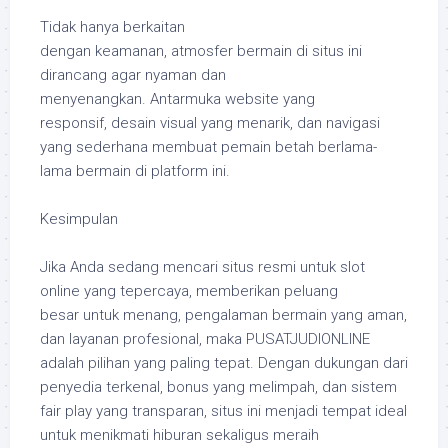
Tidak hanya berkaitan
dengan keamanan, atmosfer bermain di situs ini
dirancang agar nyaman dan
menyenangkan. Antarmuka website yang
responsif, desain visual yang menarik, dan navigasi
yang sederhana membuat pemain betah berlama-
lama bermain di platform ini.
Kesimpulan
Jika Anda sedang mencari situs resmi untuk slot
online yang tepercaya, memberikan peluang
besar untuk menang, pengalaman bermain yang aman,
dan layanan profesional, maka PUSATJUDIONLINE
adalah pilihan yang paling tepat. Dengan dukungan dari
penyedia terkenal, bonus yang melimpah, dan sistem
fair play yang transparan, situs ini menjadi tempat ideal
untuk menikmati hiburan sekaligus meraih