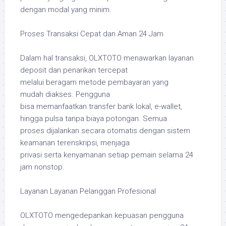
dengan modal yang minim.
Proses Transaksi Cepat dan Aman 24 Jam
Dalam hal transaksi, OLXTOTO menawarkan layanan
deposit dan penarikan tercepat
melalui beragam metode pembayaran yang
mudah diakses. Pengguna
bisa memanfaatkan transfer bank lokal, e-wallet,
hingga pulsa tanpa biaya potongan. Semua
proses dijalankan secara otomatis dengan sistem
keamanan terenskripsi, menjaga
privasi serta kenyamanan setiap pemain selama 24
jam nonstop.
Layanan Layanan Pelanggan Profesional
OLXTOTO mengedepankan kepuasan pengguna