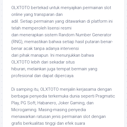
OLXTOTO bertekad untuk menyajikan permainan slot
online yang transparan dan
adil. Setiap permainan yang ditawarkan di platform ini
telah memperoleh lisensi resmi
dan menerapkan sistem Random Number Generator
(RNG), memastikan bahwa setiap hasil putaran benar-
benar acak tanpa adanya intervensi
dari pihak manapun. Ini menunjukkan bahwa
OLXTOTO lebih dari sekadar situs
hiburan, melainkan juga tempat bermain yang
profesional dan dapat dipercaya.
Di samping itu, OLXTOTO menjalin kerjasama dengan
berbagai penyedia terkemuka dunia seperti Pragmatic
Play, PG Soft, Habanero, Joker Gaming, dan
Microgaming. Masing-masing penyedia
menawarkan ratusan jenis permainan slot dengan
grafis berkualitas tinggi dan efek suara