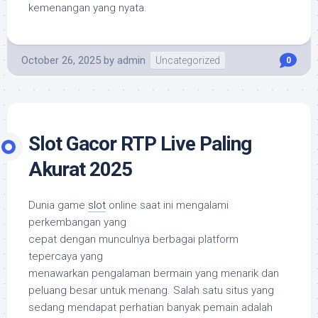
kemenangan yang nyata.
October 26, 2025
by
admin
Uncategorized
0
Slot Gacor RTP Live Paling
Akurat 2025
Dunia game
slot
online saat ini mengalami
perkembangan yang
cepat dengan munculnya berbagai platform
tepercaya yang
menawarkan pengalaman bermain yang menarik dan
peluang besar untuk menang. Salah satu situs yang
sedang mendapat perhatian banyak pemain adalah