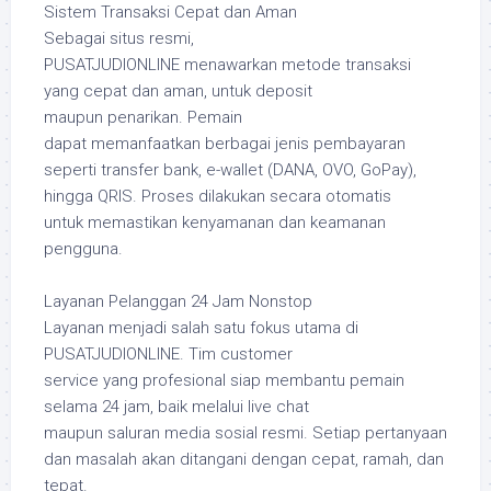
Sistem Transaksi Cepat dan Aman
Sebagai situs resmi,
PUSATJUDIONLINE menawarkan metode transaksi
yang cepat dan aman, untuk deposit
maupun penarikan. Pemain
dapat memanfaatkan berbagai jenis pembayaran
seperti transfer bank, e-wallet (DANA, OVO, GoPay),
hingga QRIS. Proses dilakukan secara otomatis
untuk memastikan kenyamanan dan keamanan
pengguna.
Layanan Pelanggan 24 Jam Nonstop
Layanan menjadi salah satu fokus utama di
PUSATJUDIONLINE. Tim customer
service yang profesional siap membantu pemain
selama 24 jam, baik melalui live chat
maupun saluran media sosial resmi. Setiap pertanyaan
dan masalah akan ditangani dengan cepat, ramah, dan
tepat.