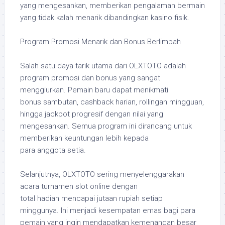
yang mengesankan, memberikan pengalaman bermain
yang tidak kalah menarik dibandingkan kasino fisik.
Program Promosi Menarik dan Bonus Berlimpah
Salah satu daya tarik utama dari OLXTOTO adalah
program promosi dan bonus yang sangat
menggiurkan. Pemain baru dapat menikmati
bonus sambutan, cashback harian, rollingan mingguan,
hingga jackpot progresif dengan nilai yang
mengesankan. Semua program ini dirancang untuk
memberikan keuntungan lebih kepada
para anggota setia.
Selanjutnya, OLXTOTO sering menyelenggarakan
acara turnamen slot online dengan
total hadiah mencapai jutaan rupiah setiap
minggunya. Ini menjadi kesempatan emas bagi para
pemain yang ingin mendapatkan kemenangan besar