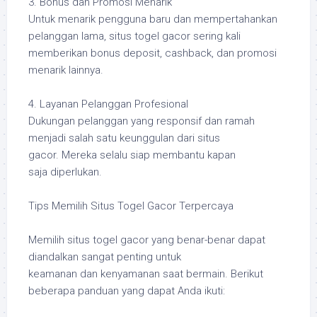
3. Bonus dan Promosi Menarik
Untuk menarik pengguna baru dan mempertahankan
pelanggan lama, situs togel gacor sering kali
memberikan bonus deposit, cashback, dan promosi
menarik lainnya.
4. Layanan Pelanggan Profesional
Dukungan pelanggan yang responsif dan ramah
menjadi salah satu keunggulan dari situs
gacor. Mereka selalu siap membantu kapan
saja diperlukan.
Tips Memilih Situs Togel Gacor Terpercaya
Memilih situs togel gacor yang benar-benar dapat
diandalkan sangat penting untuk
keamanan dan kenyamanan saat bermain. Berikut
beberapa panduan yang dapat Anda ikuti: