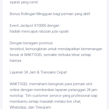
syarat yang rumit.
Bonus Rollingan Mingguan bagi pemain yang aktif.
Event Jackpot X10000 dengan
hadiah mencapai ratusan juta rupiah.
Dengan beragam promosi
tersebut, kemungkinan untuk mendapatkan kemenangan
besar di WAKTOGEL semakin terbuka lebar setiap
harinya.
Layanan 24 Jam & Transaksi Cepat
WAKTOGEL memahami keinginan para pemain slot
online dengan memberikan layanan pelanggan 24 jam
nonstop. Tim customer service yang profesional siap
membantu setiap masalah melalui live chat,
WhatsApp, dan Telegram.