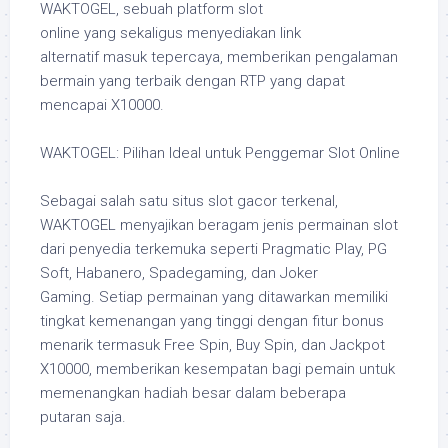
WAKTOGEL, sebuah platform slot
online yang sekaligus menyediakan link
alternatif masuk tepercaya, memberikan pengalaman
bermain yang terbaik dengan RTP yang dapat
mencapai X10000.
WAKTOGEL: Pilihan Ideal untuk Penggemar Slot Online
Sebagai salah satu situs slot gacor terkenal,
WAKTOGEL menyajikan beragam jenis permainan slot
dari penyedia terkemuka seperti Pragmatic Play, PG
Soft, Habanero, Spadegaming, dan Joker
Gaming. Setiap permainan yang ditawarkan memiliki
tingkat kemenangan yang tinggi dengan fitur bonus
menarik termasuk Free Spin, Buy Spin, dan Jackpot
X10000, memberikan kesempatan bagi pemain untuk
memenangkan hadiah besar dalam beberapa
putaran saja.