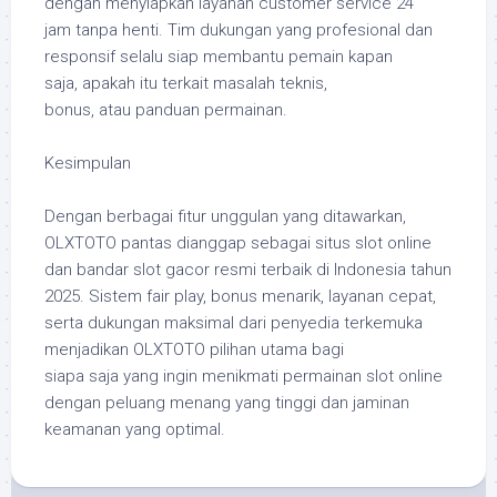
dengan menyiapkan layanan customer service 24
jam tanpa henti. Tim dukungan yang profesional dan
responsif selalu siap membantu pemain kapan
saja, apakah itu terkait masalah teknis,
bonus, atau panduan permainan.
Kesimpulan
Dengan berbagai fitur unggulan yang ditawarkan,
OLXTOTO pantas dianggap sebagai situs slot online
dan bandar slot gacor resmi terbaik di Indonesia tahun
2025. Sistem fair play, bonus menarik, layanan cepat,
serta dukungan maksimal dari penyedia terkemuka
menjadikan OLXTOTO pilihan utama bagi
siapa saja yang ingin menikmati permainan slot online
dengan peluang menang yang tinggi dan jaminan
keamanan yang optimal.