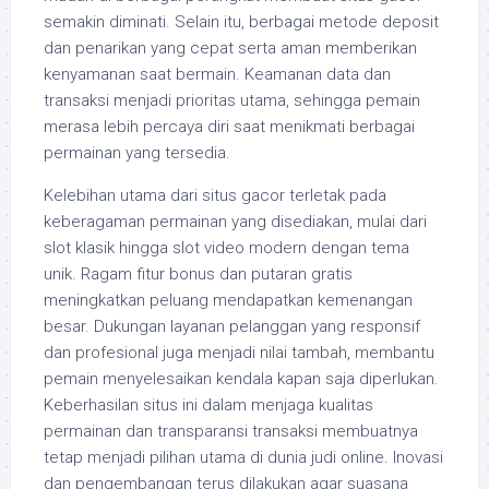
semakin diminati. Selain itu, berbagai metode deposit
dan penarikan yang cepat serta aman memberikan
kenyamanan saat bermain. Keamanan data dan
transaksi menjadi prioritas utama, sehingga pemain
merasa lebih percaya diri saat menikmati berbagai
permainan yang tersedia.
Kelebihan utama dari situs gacor terletak pada
keberagaman permainan yang disediakan, mulai dari
slot klasik hingga slot video modern dengan tema
unik. Ragam fitur bonus dan putaran gratis
meningkatkan peluang mendapatkan kemenangan
besar. Dukungan layanan pelanggan yang responsif
dan profesional juga menjadi nilai tambah, membantu
pemain menyelesaikan kendala kapan saja diperlukan.
Keberhasilan situs ini dalam menjaga kualitas
permainan dan transparansi transaksi membuatnya
tetap menjadi pilihan utama di dunia judi online. Inovasi
dan pengembangan terus dilakukan agar suasana