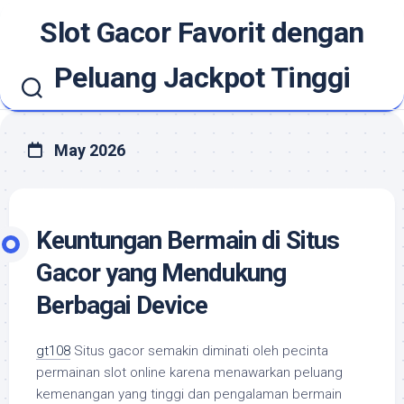
Skip
Slot Gacor Favorit dengan
to
content
Peluang Jackpot Tinggi
May 2026
Keuntungan Bermain di Situs
Gacor yang Mendukung
Berbagai Device
gt108
Situs gacor semakin diminati oleh pecinta
permainan slot online karena menawarkan peluang
kemenangan yang tinggi dan pengalaman bermain