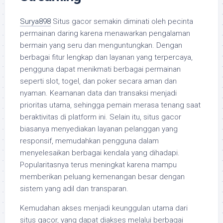
Surya898
Situs gacor semakin diminati oleh pecinta
permainan daring karena menawarkan pengalaman
bermain yang seru dan menguntungkan. Dengan
berbagai fitur lengkap dan layanan yang terpercaya,
pengguna dapat menikmati berbagai permainan
seperti slot, togel, dan poker secara aman dan
nyaman. Keamanan data dan transaksi menjadi
prioritas utama, sehingga pemain merasa tenang saat
beraktivitas di platform ini. Selain itu, situs gacor
biasanya menyediakan layanan pelanggan yang
responsif, memudahkan pengguna dalam
menyelesaikan berbagai kendala yang dihadapi.
Popularitasnya terus meningkat karena mampu
memberikan peluang kemenangan besar dengan
sistem yang adil dan transparan.
Kemudahan akses menjadi keunggulan utama dari
situs gacor, yang dapat diakses melalui berbagai