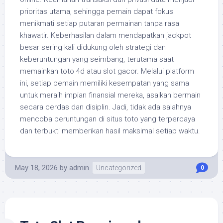
prioritas utama, sehingga pemain dapat fokus
menikmati setiap putaran permainan tanpa rasa
khawatir. Keberhasilan dalam mendapatkan jackpot
besar sering kali didukung oleh strategi dan
keberuntungan yang seimbang, terutama saat
memainkan toto 4d atau slot gacor. Melalui platform
ini, setiap pemain memiliki kesempatan yang sama
untuk meraih impian finansial mereka, asalkan bermain
secara cerdas dan disiplin. Jadi, tidak ada salahnya
mencoba peruntungan di situs toto yang terpercaya
dan terbukti memberikan hasil maksimal setiap waktu.
May 18, 2026
by
admin
Uncategorized
0