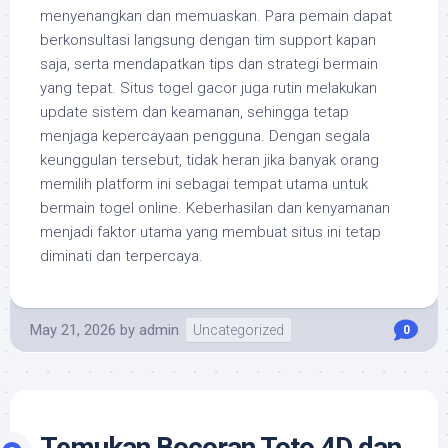
menyenangkan dan memuaskan. Para pemain dapat
berkonsultasi langsung dengan tim support kapan
saja, serta mendapatkan tips dan strategi bermain
yang tepat. Situs togel gacor juga rutin melakukan
update sistem dan keamanan, sehingga tetap
menjaga kepercayaan pengguna. Dengan segala
keunggulan tersebut, tidak heran jika banyak orang
memilih platform ini sebagai tempat utama untuk
bermain togel online. Keberhasilan dan kenyamanan
menjadi faktor utama yang membuat situs ini tetap
diminati dan terpercaya.
May 21, 2026
by
admin
Uncategorized
0
Temukan Bocoran Toto 4D dan