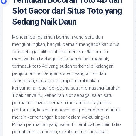
Slot Gacor dari Situs Toto yang
Sedang Naik Daun
Mencari pengalaman bermain yang seru dan
menguntungkan, banyak pemain mengandalkan situs
toto sebagai pilihan utama mereka. Platform ini
menawarkan berbagai jenis permainan menarik,
termasuk toto 4d yang sudah terkenal di kalangan
penjudi online. Dengan sistem yang aman dan
transparan, situs toto mampu memberikan
kenyamanan bagi pengguna saat memasang taruhan.
Tidak hanya itu, kehadiran slot sebagai salah satu
permainan favorit semakin menambah daya tarik
platform ini, karena menawarkan peluang besar untuk
meraih kemenangan besar dalam waktu singkat.
Pilihan permainan yang variatif membuat pemain tidak
pernah merasa bosan, sekaligus meningkatkan