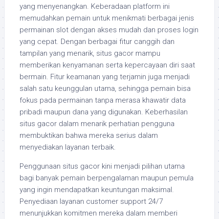
yang menyenangkan. Keberadaan platform ini
memudahkan pemain untuk menikmati berbagai jenis
permainan slot dengan akses mudah dan proses login
yang cepat. Dengan berbagai fitur canggih dan
tampilan yang menarik, situs gacor mampu
memberikan kenyamanan serta kepercayaan diri saat
bermain. Fitur keamanan yang terjamin juga menjadi
salah satu keunggulan utama, sehingga pemain bisa
fokus pada permainan tanpa merasa khawatir data
pribadi maupun dana yang digunakan. Keberhasilan
situs gacor dalam menarik perhatian pengguna
membuktikan bahwa mereka serius dalam
menyediakan layanan terbaik.
Penggunaan situs gacor kini menjadi pilihan utama
bagi banyak pemain berpengalaman maupun pemula
yang ingin mendapatkan keuntungan maksimal.
Penyediaan layanan customer support 24/7
menunjukkan komitmen mereka dalam memberi