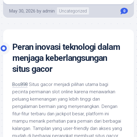
May 30, 2026
by
admin
Uncategorized
0
Peran inovasi teknologi dalam
menjaga keberlangsungan
situs gacor
Bos898
Situs gacor menjadi pilihan utama bagi
pecinta permainan slot online karena menawarkan
peluang kemenangan yang lebih tinggi dan
pengalaman bermain yang menyenangkan. Dengan
fitur-fitur terbaru dan jackpot besar, platform ini
mampu menarik perhatian para pemain dari berbagai
kalangan. Tampilan yang user-friendly dan akses yang
mudah di berbagai perangkat membuat situs gacor