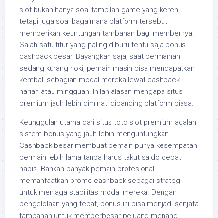
slot bukan hanya soal tampilan game yang keren,
tetapi juga soal bagaimana platform tersebut
memberikan keuntungan tambahan bagi membernya.
Salah satu fitur yang paling diburu tentu saja bonus
cashback besar. Bayangkan saja, saat permainan
sedang kurang hoki, pemain masih bisa mendapatkan
kembali sebagian modal mereka lewat cashback
harian atau mingguan. Inilah alasan mengapa situs
premium jauh lebih diminati dibanding platform biasa.
Keunggulan utama dari situs toto slot premium adalah
sistem bonus yang jauh lebih menguntungkan.
Cashback besar membuat pemain punya kesempatan
bermain lebih lama tanpa harus takut saldo cepat
habis. Bahkan banyak pemain profesional
memanfaatkan promo cashback sebagai strategi
untuk menjaga stabilitas modal mereka. Dengan
pengelolaan yang tepat, bonus ini bisa menjadi senjata
tambahan untuk memperbesar peluang menang