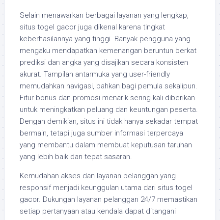
Selain menawarkan berbagai layanan yang lengkap,
situs togel gacor juga dikenal karena tingkat
keberhasilannya yang tinggi. Banyak pengguna yang
mengaku mendapatkan kemenangan beruntun berkat
prediksi dan angka yang disajikan secara konsisten
akurat. Tampilan antarmuka yang user-friendly
memudahkan navigasi, bahkan bagi pemula sekalipun.
Fitur bonus dan promosi menarik sering kali diberikan
untuk meningkatkan peluang dan keuntungan peserta.
Dengan demikian, situs ini tidak hanya sekadar tempat
bermain, tetapi juga sumber informasi terpercaya
yang membantu dalam membuat keputusan taruhan
yang lebih baik dan tepat sasaran.
Kemudahan akses dan layanan pelanggan yang
responsif menjadi keunggulan utama dari situs togel
gacor. Dukungan layanan pelanggan 24/7 memastikan
setiap pertanyaan atau kendala dapat ditangani