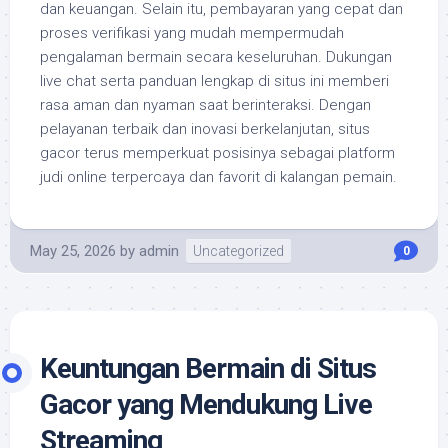
dan keuangan. Selain itu, pembayaran yang cepat dan
proses verifikasi yang mudah mempermudah
pengalaman bermain secara keseluruhan. Dukungan
live chat serta panduan lengkap di situs ini memberi
rasa aman dan nyaman saat berinteraksi. Dengan
pelayanan terbaik dan inovasi berkelanjutan, situs
gacor terus memperkuat posisinya sebagai platform
judi online terpercaya dan favorit di kalangan pemain.
May 25, 2026
by
admin
Uncategorized
0
Keuntungan Bermain di Situs
Gacor yang Mendukung Live
Streaming