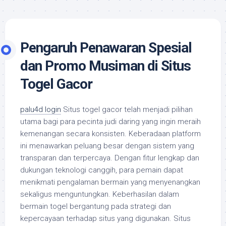
Pengaruh Penawaran Spesial
dan Promo Musiman di Situs
Togel Gacor
palu4d login
Situs togel gacor telah menjadi pilihan
utama bagi para pecinta judi daring yang ingin meraih
kemenangan secara konsisten. Keberadaan platform
ini menawarkan peluang besar dengan sistem yang
transparan dan terpercaya. Dengan fitur lengkap dan
dukungan teknologi canggih, para pemain dapat
menikmati pengalaman bermain yang menyenangkan
sekaligus menguntungkan. Keberhasilan dalam
bermain togel bergantung pada strategi dan
kepercayaan terhadap situs yang digunakan. Situs