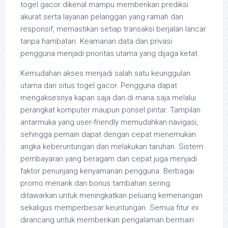
togel gacor dikenal mampu memberikan prediksi
akurat serta layanan pelanggan yang ramah dan
responsif, memastikan setiap transaksi berjalan lancar
tanpa hambatan. Keamanan data dan privasi
pengguna menjadi prioritas utama yang dijaga ketat.
Kemudahan akses menjadi salah satu keunggulan
utama dari situs togel gacor. Pengguna dapat
mengaksesnya kapan saja dan di mana saja melalui
perangkat komputer maupun ponsel pintar. Tampilan
antarmuka yang user-friendly memudahkan navigasi,
sehingga pemain dapat dengan cepat menemukan
angka keberuntungan dan melakukan taruhan. Sistem
pembayaran yang beragam dan cepat juga menjadi
faktor penunjang kenyamanan pengguna. Berbagai
promo menarik dan bonus tambahan sering
ditawarkan untuk meningkatkan peluang kemenangan
sekaligus memperbesar keuntungan. Semua fitur ini
dirancang untuk memberikan pengalaman bermain