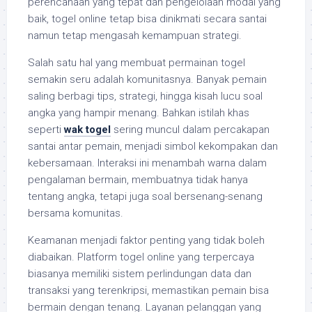
perencanaan yang tepat dan pengelolaan modal yang
baik, togel online tetap bisa dinikmati secara santai
namun tetap mengasah kemampuan strategi.
Salah satu hal yang membuat permainan togel
semakin seru adalah komunitasnya. Banyak pemain
saling berbagi tips, strategi, hingga kisah lucu soal
angka yang hampir menang. Bahkan istilah khas
seperti
wak togel
sering muncul dalam percakapan
santai antar pemain, menjadi simbol kekompakan dan
kebersamaan. Interaksi ini menambah warna dalam
pengalaman bermain, membuatnya tidak hanya
tentang angka, tetapi juga soal bersenang-senang
bersama komunitas.
Keamanan menjadi faktor penting yang tidak boleh
diabaikan. Platform togel online yang terpercaya
biasanya memiliki sistem perlindungan data dan
transaksi yang terenkripsi, memastikan pemain bisa
bermain dengan tenang. Layanan pelanggan yang