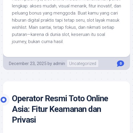
lengkap: akses mudah, visual menarik, fitur inovatif, dan
peluang bonus yang menggoda. Buat kamu yang cari
hiburan digital praktis tapi tetap seru, slot layak masuk
wishlist. Main santai, tetap fokus, dan nikmati setiap
putaran—karena di dunia slot, keseruan itu soal
journey, bukan cuma hasil.
December 23, 2025
by
admin
Uncategorized
0
Operator Resmi Toto Online
Asia: Fitur Keamanan dan
Privasi