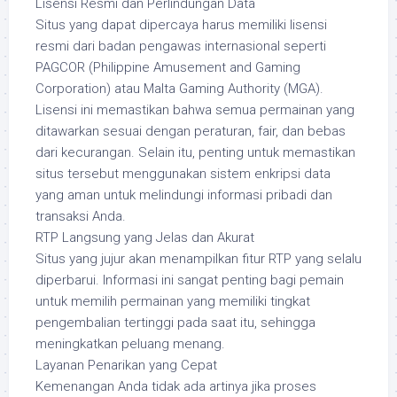
Lisensi Resmi dan Perlindungan Data
Situs yang dapat dipercaya harus memiliki lisensi
resmi dari badan pengawas internasional seperti
PAGCOR (Philippine Amusement and Gaming
Corporation) atau Malta Gaming Authority (MGA).
Lisensi ini memastikan bahwa semua permainan yang
ditawarkan sesuai dengan peraturan, fair, dan bebas
dari kecurangan. Selain itu, penting untuk memastikan
situs tersebut menggunakan sistem enkripsi data
yang aman untuk melindungi informasi pribadi dan
transaksi Anda.
RTP Langsung yang Jelas dan Akurat
Situs yang jujur akan menampilkan fitur RTP yang selalu
diperbarui. Informasi ini sangat penting bagi pemain
untuk memilih permainan yang memiliki tingkat
pengembalian tertinggi pada saat itu, sehingga
meningkatkan peluang menang.
Layanan Penarikan yang Cepat
Kemenangan Anda tidak ada artinya jika proses