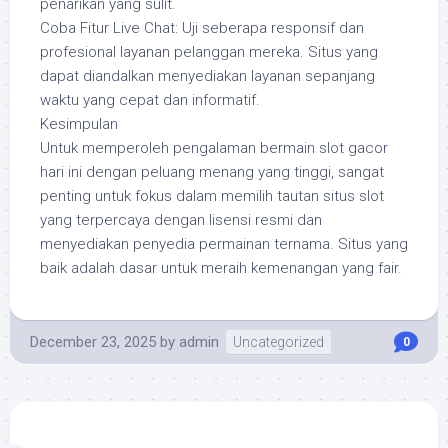
penarikan yang sulit.
Coba Fitur Live Chat: Uji seberapa responsif dan
profesional layanan pelanggan mereka. Situs yang
dapat diandalkan menyediakan layanan sepanjang
waktu yang cepat dan informatif.
Kesimpulan
Untuk memperoleh pengalaman bermain slot gacor
hari ini dengan peluang menang yang tinggi, sangat
penting untuk fokus dalam memilih tautan situs slot
yang terpercaya dengan lisensi resmi dan
menyediakan penyedia permainan ternama. Situs yang
baik adalah dasar untuk meraih kemenangan yang fair.
December 23, 2025
by
admin
Uncategorized
0