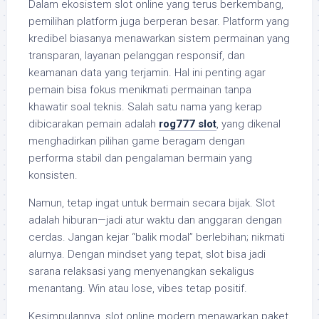
Dalam ekosistem slot online yang terus berkembang,
pemilihan platform juga berperan besar. Platform yang
kredibel biasanya menawarkan sistem permainan yang
transparan, layanan pelanggan responsif, dan
keamanan data yang terjamin. Hal ini penting agar
pemain bisa fokus menikmati permainan tanpa
khawatir soal teknis. Salah satu nama yang kerap
dibicarakan pemain adalah
rog777 slot
, yang dikenal
menghadirkan pilihan game beragam dengan
performa stabil dan pengalaman bermain yang
konsisten.
Namun, tetap ingat untuk bermain secara bijak. Slot
adalah hiburan—jadi atur waktu dan anggaran dengan
cerdas. Jangan kejar “balik modal” berlebihan; nikmati
alurnya. Dengan mindset yang tepat, slot bisa jadi
sarana relaksasi yang menyenangkan sekaligus
menantang. Win atau lose, vibes tetap positif.
Kesimpulannya, slot online modern menawarkan paket