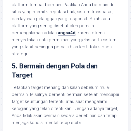
platform tempat bermain. Pastikan Anda bermain di
situs yang memiliki reputasi baik, sistem transparan,
dan layanan pelanggan yang responsif. Salah satu
platform yang sering disebut oleh pemain
berpengalaman adalah
angsa4d
, karena dikenal
menyediakan data permainan yang jelas serta sistem
yang stabil, sehingga pemain bisa lebih fokus pada
strategi.
5. Bermain dengan Pola dan
Target
Tetapkan target menang dan kalah sebelum mulai
bermain. Misalnya, berhenti bermain setelah mencapai
target keuntungan tertentu atau saat mengalami
kerugian yang telah ditentukan. Dengan adanya target,
Anda tidak akan bermain secara berlebihan dan tetap
menjaga kondisi mental tetap stabil.