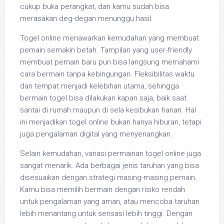
cukup buka perangkat, dan kamu sudah bisa
merasakan deg-degan menunggu hasil.
Togel online menawarkan kemudahan yang membuat
pemain semakin betah. Tampilan yang user-friendly
membuat pemain baru pun bisa langsung memahami
cara bermain tanpa kebingungan. Fleksibilitas waktu
dan tempat menjadi kelebihan utama, sehingga
bermain togel bisa dilakukan kapan saja, baik saat
santai di rumah maupun di sela kesibukan harian. Hal
ini menjadikan togel online bukan hanya hiburan, tetapi
juga pengalaman digital yang menyenangkan.
Selain kemudahan, variasi permainan togel online juga
sangat menarik. Ada berbagai jenis taruhan yang bisa
disesuaikan dengan strategi masing-masing pemain.
Kamu bisa memilih bermain dengan risiko rendah
untuk pengalaman yang aman, atau mencoba taruhan
lebih menantang untuk sensasi lebih tinggi. Dengan