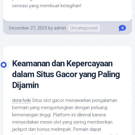
sensasi yang membuat ketagihan!
December 27, 2025
by
admin
Uncategorized
0
Keamanan dan Kepercayaan
dalam Situs Gacor yang Paling
Dijamin
dora hoki
Situs slot gacor menawarkan pengalaman
bermain yang menguntungkan dengan peluang
kemenangan tinggi. Platform ini dikenal karena
menyediakan mesin slot yang sering memberikan
jackpot dan bonus melimpah. Pemain dapat