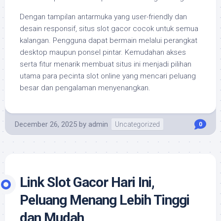
Dengan tampilan antarmuka yang user-friendly dan
desain responsif, situs slot gacor cocok untuk semua
kalangan. Pengguna dapat bermain melalui perangkat
desktop maupun ponsel pintar. Kemudahan akses
serta fitur menarik membuat situs ini menjadi pilihan
utama para pecinta slot online yang mencari peluang
besar dan pengalaman menyenangkan.
December 26, 2025
by
admin
Uncategorized
0
Link Slot Gacor Hari Ini,
Peluang Menang Lebih Tinggi
dan Mudah