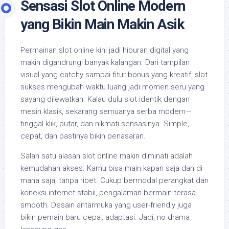
Sensasi Slot Online Modern
yang Bikin Main Makin Asik
Permainan slot online kini jadi hiburan digital yang
makin digandrungi banyak kalangan. Dari tampilan
visual yang catchy sampai fitur bonus yang kreatif, slot
sukses mengubah waktu luang jadi momen seru yang
sayang dilewatkan. Kalau dulu slot identik dengan
mesin klasik, sekarang semuanya serba modern—
tinggal klik, putar, dan nikmati sensasinya. Simple,
cepat, dan pastinya bikin penasaran.
Salah satu alasan slot online makin diminati adalah
kemudahan akses. Kamu bisa main kapan saja dan di
mana saja, tanpa ribet. Cukup bermodal perangkat dan
koneksi internet stabil, pengalaman bermain terasa
smooth. Desain antarmuka yang user-friendly juga
bikin pemain baru cepat adaptasi. Jadi, no drama—