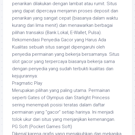
penarikan dilakukan dengan lambat atau rumit. Situs
yang dapat dipercaya menjamin proses deposit dan
penarikan yang sangat cepat (biasanya dalam waktu
kurang dari lima menit) dan menawarkan berbagai
pilihan transaksi (Bank Lokal, E-Wallet, Pulsa).
Rekomendasi Penyedia Gacor yang Harus Ada
Kualitas sebuah situs sangat dipengaruhi oleh
penyedia permainan yang bekerja bersamanya. Situs
slot gacor yang terpercaya biasanya bekerja sama
dengan penyedia yang sudah terbukti kualitas dan
kejujurannya:
Pragmatic Play
Merupakan pilihan yang paling utama. Permainan
seperti Gates of Olympus dan Starlight Princess
sering menempati posisi teratas dalam daftar
permainan yang “gacor” setiap harinya. Ini menjadi
tolok ukur dari situs yang menjanjikan kemenangan.
PG Soft (Pocket Games Soft)
Dikenal karena grafis yang menakjubkan dan mekanika