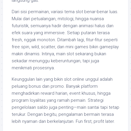
langsung gas.
Dari sisi permainan, variasi tema slot benar-benar luas.
Mulai dari petualangan, mitologi, hingga nuansa
futuristik, semuanya hadir dengan animasi halus dan
efek suara yang immersive. Setiap putaran terasa
fresh, nggak monoton. Ditambah lagi, fitur-fitur seperti
free spin, wild, scatter, dan mini games bikin gameplay
makin dinamis. Intinya, main slot sekarang bukan
sekadar menunggu keberuntungan, tapi juga
menikmati prosesnya.
Keunggulan lain yang bikin slot online unggul adalah
peluang bonus dan promo. Banyak platform
menghadirkan reward harian, event khusus, hingga
program loyalitas yang ramah pemain. Strategi
pengelolaan saldo juga penting—main santai tapi tetap
terukur. Dengan begitu, pengalaman bermain terasa
lebih nyaman dan berkelanjutan. Fun first, profit later.