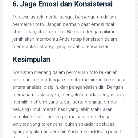
6. Jaga Emosi dan Konsistensi
Terakhir, aspek mental sangat berpengaruh dalam
permainan toto. Jangan bermain saat emosi tidak
stabil, lelah, atau tertekan. Bermain dengan pikiran
jernih akan membantu Anda tetap konsisten dalam
menerapkan strategi yang sudah direncanakan.
Kesimpulan
Konsisten menang dalam permainan toto bukanlah
hasil dari keberuntungan semata, melainkan kombinasi
antara analisis, disiplin, dan pengendalian diri. Dengan
memahami pola angka, mengelola modal dengan baik,
memilih platform yang tepat, serta menjaga emosi,
peluang untuk meraih hasil yang lebih stabil akan
semakin besar. Jadikan permainan toto sebagai
aktivitas yang terencana, bukan sekadar spekulasi,
agar pengalaman bermain Anda menjadi lebih positif