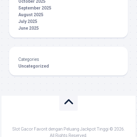
October 2025
September 2025
August 2025
July 2025
June 2025
Categories
Uncategorized
Slot Gacor Favorit dengan Peluang Jackpot Tinggi © 2026.
All Rights Reserved.