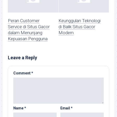
Peran Customer
Keunggulan Teknologi
Service di Situs Gacor
di Balik Situs Gacor
dalam Menunjang
Modern
Kepuasan Pengguna
Leave a Reply
Comment
*
Name
*
Email
*