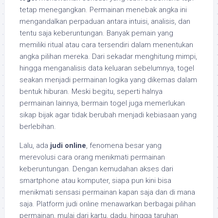
tetap menegangkan. Permainan menebak angka ini
mengandalkan perpaduan antara intuisi, analisis, dan
tentu saja keberuntungan. Banyak pemain yang
memiliki ritual atau cara tersendiri dalam menentukan
angka pilihan mereka. Dari sekadar menghitung mimpi,
hingga menganalisis data keluaran sebelumnya, togel
seakan menjadi permainan logika yang dikemas dalam
bentuk hiburan. Meski begitu, seperti halnya
permainan lainnya, bermain togel juga memerlukan
sikap bijak agar tidak berubah menjadi kebiasaan yang
berlebihan.
Lalu, ada
judi online
, fenomena besar yang
merevolusi cara orang menikmati permainan
keberuntungan. Dengan kemudahan akses dari
smartphone atau komputer, siapa pun kini bisa
menikmati sensasi permainan kapan saja dan di mana
saja. Platform judi online menawarkan berbagai pilihan
permainan, mulai dari kartu, dadu, hingga taruhan