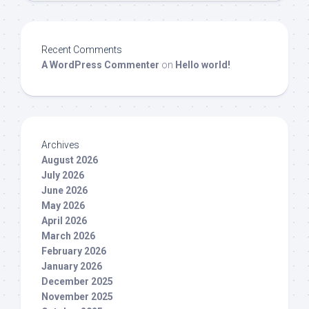
Recent Comments
A WordPress Commenter
on
Hello world!
Archives
August 2026
July 2026
June 2026
May 2026
April 2026
March 2026
February 2026
January 2026
December 2025
November 2025