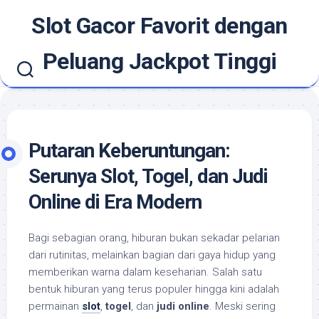
Skip
Slot Gacor Favorit dengan
to
content
Peluang Jackpot Tinggi
Putaran Keberuntungan:
Serunya Slot, Togel, dan Judi
Online di Era Modern
Bagi sebagian orang, hiburan bukan sekadar pelarian
dari rutinitas, melainkan bagian dari gaya hidup yang
memberikan warna dalam keseharian. Salah satu
bentuk hiburan yang terus populer hingga kini adalah
permainan
slot
,
togel
, dan
judi online
. Meski sering