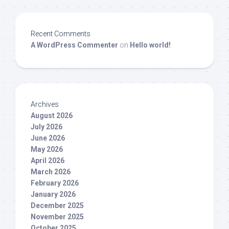
Recent Comments
A WordPress Commenter
on
Hello world!
Archives
August 2026
July 2026
June 2026
May 2026
April 2026
March 2026
February 2026
January 2026
December 2025
November 2025
October 2025