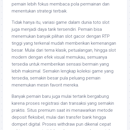
pemain lebih fokus membaca pola permainan dan
menentukan strategi terbaik.
Tidak hanya itu, variasi game dalam dunia toto slot
juga menjadi daya tarik tersendiri. Pemain bisa
menemukan banyak pilihan slot gacor dengan RTP
tinggi yang terkenal mudah memberikan kemenangan
besar. Mulai dari tema klasik, petualangan, hingga slot
modern dengan efek visual memukau, semuanya
tersedia untuk memberikan sensasi bermain yang
lebih maksimal. Semakin lengkap koleksi game yang
tersedia, semakin besar pula peluang pemain
menemukan mesin favorit mereka.
Banyak pemain baru juga mulai tertarik bergabung
karena proses registrasi dan transaksi yang semakin
praktis. Situs premium saat ini menawarkan metode
deposit fleksibel, mulai dari transfer bank hingga
dompet digital. Proses withdraw pun dikenal cepat