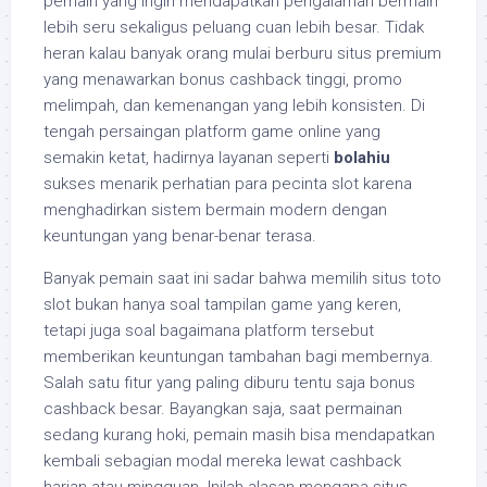
pemain yang ingin mendapatkan pengalaman bermain
lebih seru sekaligus peluang cuan lebih besar. Tidak
heran kalau banyak orang mulai berburu situs premium
yang menawarkan bonus cashback tinggi, promo
melimpah, dan kemenangan yang lebih konsisten. Di
tengah persaingan platform game online yang
semakin ketat, hadirnya layanan seperti
bolahiu
sukses menarik perhatian para pecinta slot karena
menghadirkan sistem bermain modern dengan
keuntungan yang benar-benar terasa.
Banyak pemain saat ini sadar bahwa memilih situs toto
slot bukan hanya soal tampilan game yang keren,
tetapi juga soal bagaimana platform tersebut
memberikan keuntungan tambahan bagi membernya.
Salah satu fitur yang paling diburu tentu saja bonus
cashback besar. Bayangkan saja, saat permainan
sedang kurang hoki, pemain masih bisa mendapatkan
kembali sebagian modal mereka lewat cashback