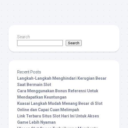
Search
Search
Recent Posts
Langkah-Langkah Menghindari Kerugian Besar
Saat Bermain Slot
Cara Menggunakan Bonus Referensi Untuk
Mendapatkan Keuntungan
Kuasai Langkah Mudah Menang Besar di Slot
Online dan Capai Cuan Melimpah
Link Terbaru Situs Slot Hari Ini Untuk Akses
Game Lebih Nyaman