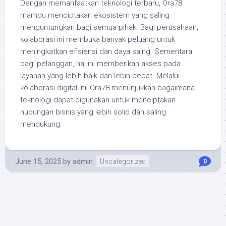
Dengan memanfaatkan teknologi terbaru, Ora78
mampu menciptakan ekosistem yang saling
menguntungkan bagi semua pihak. Bagi perusahaan,
kolaborasi ini membuka banyak peluang untuk
meningkatkan efisiensi dan daya saing. Sementara
bagi pelanggan, hal ini memberikan akses pada
layanan yang lebih baik dan lebih cepat. Melalui
kolaborasi digital ini, Ora78 menunjukkan bagaimana
teknologi dapat digunakan untuk menciptakan
hubungan bisnis yang lebih solid dan saling
mendukung.
June 15, 2025
by
admin
Uncategorized
0