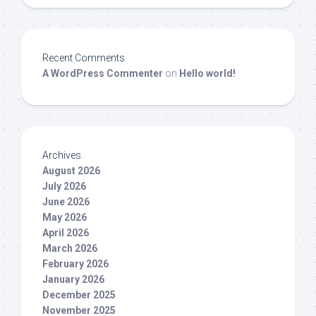
Recent Comments
A WordPress Commenter
on
Hello world!
Archives
August 2026
July 2026
June 2026
May 2026
April 2026
March 2026
February 2026
January 2026
December 2025
November 2025