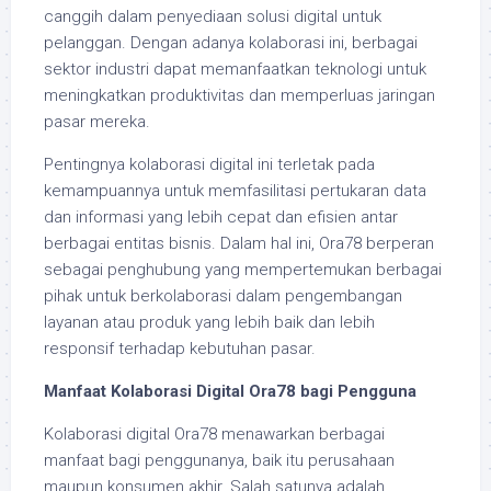
canggih dalam penyediaan solusi digital untuk
pelanggan. Dengan adanya kolaborasi ini, berbagai
sektor industri dapat memanfaatkan teknologi untuk
meningkatkan produktivitas dan memperluas jaringan
pasar mereka.
Pentingnya kolaborasi digital ini terletak pada
kemampuannya untuk memfasilitasi pertukaran data
dan informasi yang lebih cepat dan efisien antar
berbagai entitas bisnis. Dalam hal ini, Ora78 berperan
sebagai penghubung yang mempertemukan berbagai
pihak untuk berkolaborasi dalam pengembangan
layanan atau produk yang lebih baik dan lebih
responsif terhadap kebutuhan pasar.
Manfaat Kolaborasi Digital Ora78 bagi Pengguna
Kolaborasi digital Ora78 menawarkan berbagai
manfaat bagi penggunanya, baik itu perusahaan
maupun konsumen akhir. Salah satunya adalah