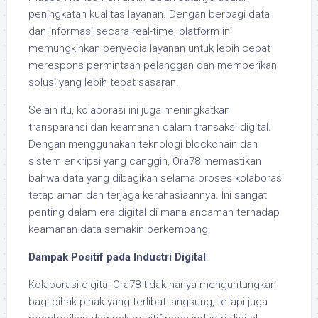
peningkatan kualitas layanan. Dengan berbagi data
dan informasi secara real-time, platform ini
memungkinkan penyedia layanan untuk lebih cepat
merespons permintaan pelanggan dan memberikan
solusi yang lebih tepat sasaran.
Selain itu, kolaborasi ini juga meningkatkan
transparansi dan keamanan dalam transaksi digital.
Dengan menggunakan teknologi blockchain dan
sistem enkripsi yang canggih, Ora78 memastikan
bahwa data yang dibagikan selama proses kolaborasi
tetap aman dan terjaga kerahasiaannya. Ini sangat
penting dalam era digital di mana ancaman terhadap
keamanan data semakin berkembang.
Dampak Positif pada Industri Digital
Kolaborasi digital Ora78 tidak hanya menguntungkan
bagi pihak-pihak yang terlibat langsung, tetapi juga