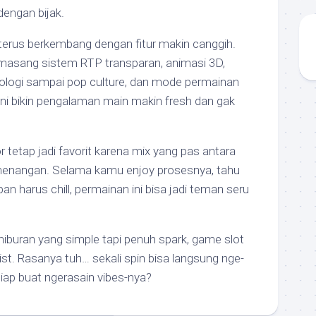
engan bijak.
a terus berkembang dengan fitur makin canggih.
emasang sistem RTP transparan, animasi 3D,
tologi sampai pop culture, dan mode permainan
ni bikin pengalaman main makin fresh dan gak
r tetap jadi favorit karena mix yang pas antara
menangan. Selama kamu enjoy prosesnya, tahu
n harus chill, permainan ini bisa jadi teman seru
 hiburan yang simple tapi penuh spark, game slot
ist. Rasanya tuh… sekali spin bisa langsung nge-
iap buat ngerasain vibes-nya?