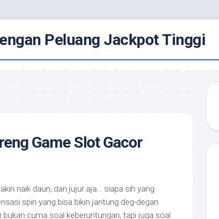
dengan Peluang Jackpot Tinggi
reng Game Slot Gacor
kin naik daun, dan jujur aja… siapa sih yang
sasi spin yang bisa bikin jantung deg-degan
ini bukan cuma soal keberuntungan, tapi juga soal