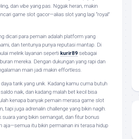
eeling, dan vibe yang pas. Nggak heran, makin
ari game slot gacor—alias slot yang lagi “royal”
ng dicari para pemain adalah platform yang
mi, dan tentunya punya reputasi mantap. Di
lai melirik layanan seperti
kurir89
sebagai
hiburan mereka. Dengan dukungan yang rapi dan
galaman main jadi makin effortless.
a daya tarik yang unik. Kadang kamu cuma butuh
 saldo naik, dan kadang malah bet kecil bisa
Itulah kenapa banyak pemain merasa game slot
, tapi juga adrenalin challenge yang bikin nagih.
ek suara yang bikin semangat, dan fitur bonus
 aja—semua itu bikin permainan ini terasa hidup