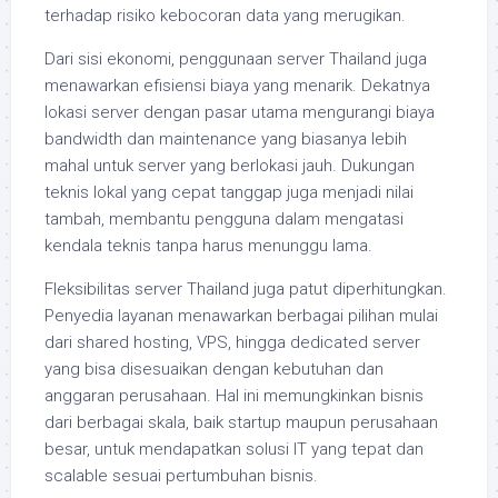
terhadap risiko kebocoran data yang merugikan.
Dari sisi ekonomi, penggunaan server Thailand juga
menawarkan efisiensi biaya yang menarik. Dekatnya
lokasi server dengan pasar utama mengurangi biaya
bandwidth dan maintenance yang biasanya lebih
mahal untuk server yang berlokasi jauh. Dukungan
teknis lokal yang cepat tanggap juga menjadi nilai
tambah, membantu pengguna dalam mengatasi
kendala teknis tanpa harus menunggu lama.
Fleksibilitas server Thailand juga patut diperhitungkan.
Penyedia layanan menawarkan berbagai pilihan mulai
dari shared hosting, VPS, hingga dedicated server
yang bisa disesuaikan dengan kebutuhan dan
anggaran perusahaan. Hal ini memungkinkan bisnis
dari berbagai skala, baik startup maupun perusahaan
besar, untuk mendapatkan solusi IT yang tepat dan
scalable sesuai pertumbuhan bisnis.