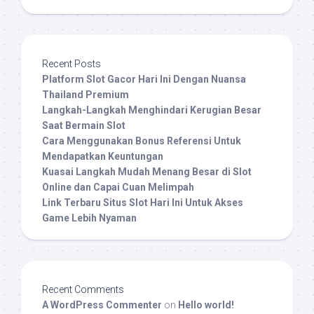
Recent Posts
Platform Slot Gacor Hari Ini Dengan Nuansa
Thailand Premium
Langkah-Langkah Menghindari Kerugian Besar
Saat Bermain Slot
Cara Menggunakan Bonus Referensi Untuk
Mendapatkan Keuntungan
Kuasai Langkah Mudah Menang Besar di Slot
Online dan Capai Cuan Melimpah
Link Terbaru Situs Slot Hari Ini Untuk Akses
Game Lebih Nyaman
Recent Comments
A WordPress Commenter
on
Hello world!