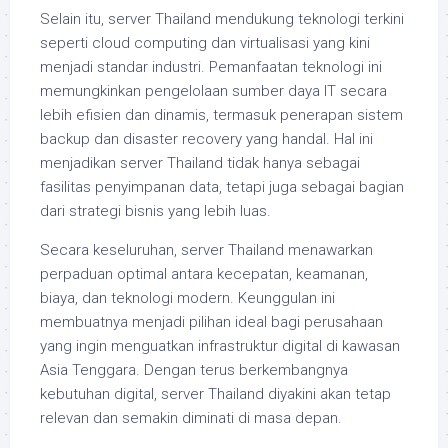
Selain itu, server Thailand mendukung teknologi terkini
seperti cloud computing dan virtualisasi yang kini
menjadi standar industri. Pemanfaatan teknologi ini
memungkinkan pengelolaan sumber daya IT secara
lebih efisien dan dinamis, termasuk penerapan sistem
backup dan disaster recovery yang handal. Hal ini
menjadikan server Thailand tidak hanya sebagai
fasilitas penyimpanan data, tetapi juga sebagai bagian
dari strategi bisnis yang lebih luas.
Secara keseluruhan, server Thailand menawarkan
perpaduan optimal antara kecepatan, keamanan,
biaya, dan teknologi modern. Keunggulan ini
membuatnya menjadi pilihan ideal bagi perusahaan
yang ingin menguatkan infrastruktur digital di kawasan
Asia Tenggara. Dengan terus berkembangnya
kebutuhan digital, server Thailand diyakini akan tetap
relevan dan semakin diminati di masa depan.