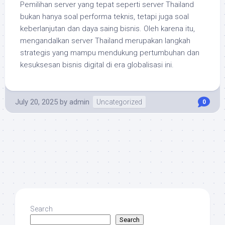
Pemilihan server yang tepat seperti server Thailand
bukan hanya soal performa teknis, tetapi juga soal
keberlanjutan dan daya saing bisnis. Oleh karena itu,
mengandalkan server Thailand merupakan langkah
strategis yang mampu mendukung pertumbuhan dan
kesuksesan bisnis digital di era globalisasi ini.
July 20, 2025
by
admin
Uncategorized
0
Search
Search