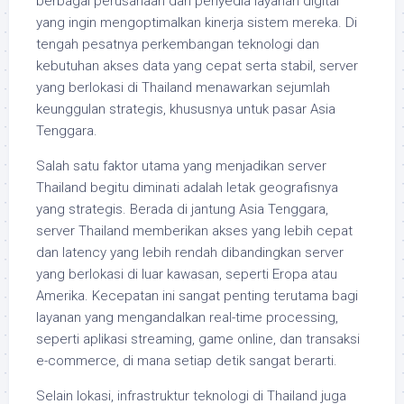
berbagai perusahaan dan penyedia layanan digital
yang ingin mengoptimalkan kinerja sistem mereka. Di
tengah pesatnya perkembangan teknologi dan
kebutuhan akses data yang cepat serta stabil, server
yang berlokasi di Thailand menawarkan sejumlah
keunggulan strategis, khususnya untuk pasar Asia
Tenggara.
Salah satu faktor utama yang menjadikan server
Thailand begitu diminati adalah letak geografisnya
yang strategis. Berada di jantung Asia Tenggara,
server Thailand memberikan akses yang lebih cepat
dan latency yang lebih rendah dibandingkan server
yang berlokasi di luar kawasan, seperti Eropa atau
Amerika. Kecepatan ini sangat penting terutama bagi
layanan yang mengandalkan real-time processing,
seperti aplikasi streaming, game online, dan transaksi
e-commerce, di mana setiap detik sangat berarti.
Selain lokasi, infrastruktur teknologi di Thailand juga