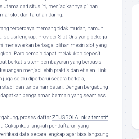
s utama dari situs ini, menjadikannya pilihan
ar slot dan taruhan daring.
 yang terpercaya memang tidak mudah, namun
solusi lengkap. Provider Slot Qris yang bekerja
i menawarkan berbagai pilihan mesin slot yang
gkan. Para pemain dapat melakukan deposit
pat berkat sistem pembayaran yang berbasis
 keuangan menjadi lebih praktis dan efisien. Link
 juga selalu diperbarui secara berkala,
 stabil dan tanpa hambatan. Dengan bergabung
endapatkan pengalaman bermain yang seamless
ergabung, proses daftar
ZEUSBOLA link alternatif
. Cukup ikuti langkah pendaftaran yang
 verifikasi data secara lengkap agar bisa langsung