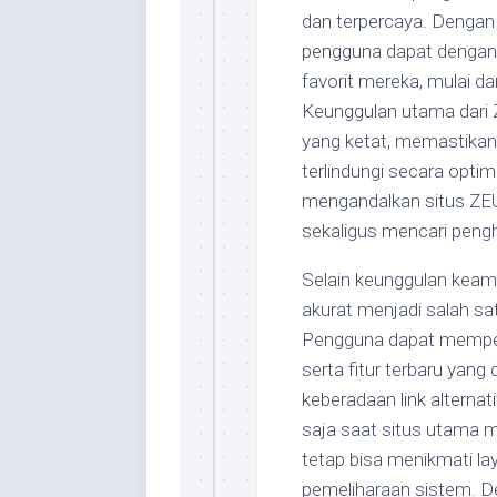
dan terpercaya. Dengan 
pengguna dapat dengan
favorit mereka, mulai da
Keunggulan utama dari
yang ketat, memastikan 
terlindungi secara optim
mengandalkan situs Z
sekaligus mencari peng
Selain keunggulan kea
akurat menjadi salah sa
Pengguna dapat mempero
serta fitur terbaru yang 
keberadaan link alter
saja saat situs utama 
tetap bisa menikmati la
pemeliharaan sistem. D