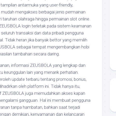
tampilan antarmuka yang user-friendly,
 mudah mengakses berbagai jenis permainan
ri taruhan olahraga hingga permainan slot online.
 ZEUSBOLA login terletak pada sistem keamanan
seluruh transaksi dan data pribadi pengguna
al. Tidak heran jika banyak bettor yang memilih
EUSBOLA sebagai tempat mengembangkan hobi
hasilan tambahan secara daring.
manan, informasi ZEUSBOLA yang lengkap dan
tu keunggulan lain yang menarik perhatian.
leh update terbaru tentang promosi, bonus,
dihadirkan oleh platform ini. Tidak hanya itu,
natif ZEUSBOLA juga memudahkan akses kapan
mengalami gangguan. Hal ini membuat pengguna
yanan tanpa hambatan, bahkan saat terjadi
engan demikian, kenyamanan dan kelancaran