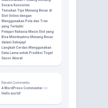
Secara Konsisten
Temukan Tips Menang Besar di
Slot Online dengan
Menggunakan Pola dan Tren
yang Terbukti
Pelajari Rahasia Mesin Slot yang
Bisa Membuatmu Menang Besar
dalam Sekejap!
Langkah Cerdas Menggunakan
Data Lama untuk Prediksi Togel
Gacor Akurat
Recent Comments
A WordPress Commenter
on
Hello world!