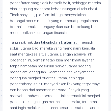
pendaftaran yang tidak berbelit-belit, sehingga mereka
bisa langsung mencoba keberuntungan di tahunhoki.
Tidak hanya itu, platform ini juga menyediakan
berbagai bonus menarik yang membuat pengalaman
bermain semakin mengasyikkan dan berpeluang besar
mendapatkan keuntungan finansial.
Tahunhoki link dan
tahunhoki link alternatif
menjadi
solusi utama bagi mereka yang mengalami kendala
saat mengakses situs utama. Dengan adanya link
cadangan ini, pemain tetap bisa menikmati layanan
tanpa hambatan meskipun server utama sedang
mengalami gangguan. Keamanan dan kenyamanan
pengguna menjadi prioritas utama, sehingga
pengembang selalu menyediakan link yang terpercaya
dan bebas dari ancaman malware. Banyak yang
menyebut bahwa keberadaan link alternatif ini menjadi
penentu kelangsungan permainan mereka, terutama
saat ingin melakukan taruhan secara cepat dan lancar