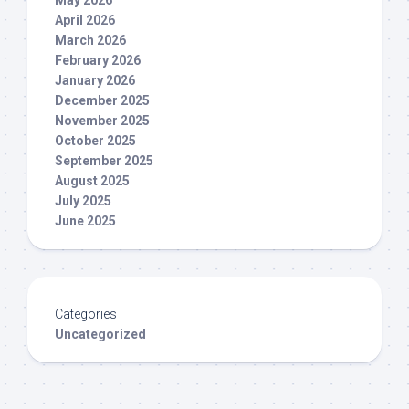
May 2026
April 2026
March 2026
February 2026
January 2026
December 2025
November 2025
October 2025
September 2025
August 2025
July 2025
June 2025
Categories
Uncategorized