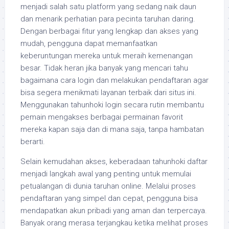
menjadi salah satu platform yang sedang naik daun
dan menarik perhatian para pecinta taruhan daring.
Dengan berbagai fitur yang lengkap dan akses yang
mudah, pengguna dapat memanfaatkan
keberuntungan mereka untuk meraih kemenangan
besar. Tidak heran jika banyak yang mencari tahu
bagaimana cara login dan melakukan pendaftaran agar
bisa segera menikmati layanan terbaik dari situs ini.
Menggunakan tahunhoki login secara rutin membantu
pemain mengakses berbagai permainan favorit
mereka kapan saja dan di mana saja, tanpa hambatan
berarti.
Selain kemudahan akses, keberadaan tahunhoki daftar
menjadi langkah awal yang penting untuk memulai
petualangan di dunia taruhan online. Melalui proses
pendaftaran yang simpel dan cepat, pengguna bisa
mendapatkan akun pribadi yang aman dan terpercaya.
Banyak orang merasa terjangkau ketika melihat proses