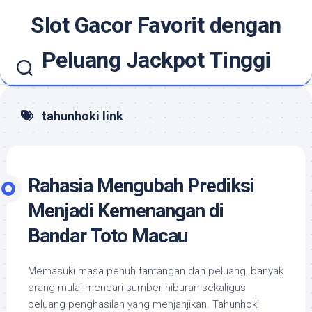
Skip
Slot Gacor Favorit dengan
to
content
Peluang Jackpot Tinggi
tahunhoki link
Rahasia Mengubah Prediksi
Menjadi Kemenangan di
Bandar Toto Macau
Memasuki masa penuh tantangan dan peluang, banyak
orang mulai mencari sumber hiburan sekaligus
peluang penghasilan yang menjanjikan. Tahunhoki