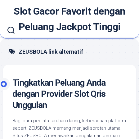
Skip
Slot Gacor Favorit dengan
to
content
Peluang Jackpot Tinggi
ZEUSBOLA link alternatif
Tingkatkan Peluang Anda
dengan Provider Slot Qris
Unggulan
Bagi para pecinta taruhan daring, keberadaan platform
seperti ZEUSBOLA memang menjadi sorotan utama.
Situs ZEUSBOLA menawarkan pengalaman bermain