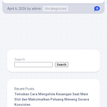
April 6, 2026
by
admin
Uncategorized
0
Search
Search
Recent Posts
Temukan Cara Mengelola Keuangan Saat Main
Slot dan Maksimalkan Peluang Menang Secara
Konsisten