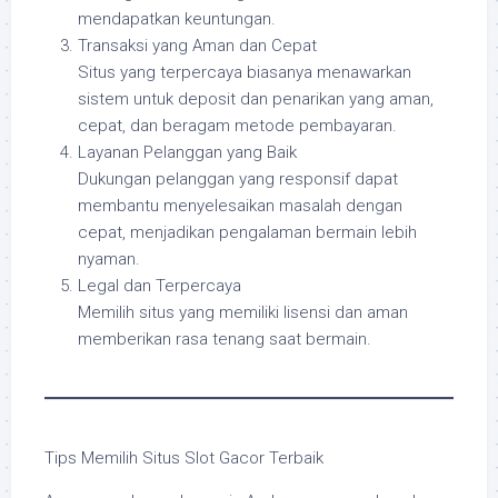
mendapatkan keuntungan.
Transaksi yang Aman dan Cepat
Situs yang terpercaya biasanya menawarkan
sistem untuk deposit dan penarikan yang aman,
cepat, dan beragam metode pembayaran.
Layanan Pelanggan yang Baik
Dukungan pelanggan yang responsif dapat
membantu menyelesaikan masalah dengan
cepat, menjadikan pengalaman bermain lebih
nyaman.
Legal dan Terpercaya
Memilih situs yang memiliki lisensi dan aman
memberikan rasa tenang saat bermain.
Tips Memilih Situs Slot Gacor Terbaik