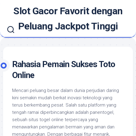
Skip
Slot Gacor Favorit dengan
to
content
Peluang Jackpot Tinggi
Rahasia Pemain Sukses Toto
Online
Mencari peluang besar dalam dunia perjudian daring
kini semakin mudah berkat inovasi teknologi yang
terus berkembang pesat. Salah satu platform yang
tengah ramai diperbincangkan adalah panentogel,
sebuah situs togel online terpercaya yang
menawarkan pengalaman bermain yang aman dan
menguntungkan. Dengan berbagai fitur menarik,