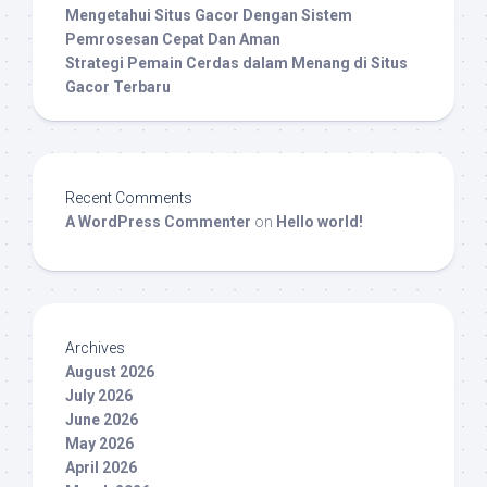
Mengetahui Situs Gacor Dengan Sistem
Pemrosesan Cepat Dan Aman
Strategi Pemain Cerdas dalam Menang di Situs
Gacor Terbaru
Recent Comments
A WordPress Commenter
on
Hello world!
Archives
August 2026
July 2026
June 2026
May 2026
April 2026