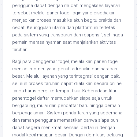
pengguna dapat dengan mudah mengakses layanan
tersebut melalui panentogel login yang disediakan,
menjadikan proses masuk ke akun begitu praktis dan
cepat. Keunggulan utama dari platform ini terletak
pada sistem yang transparan dan responsif, sehingga
pemain merasa nyaman saat menjalankan aktivitas
taruhan.
Bagi para penggemar togel, melakukan panen togel
menjadi momen yang penuh adrenalin dan harapan
besar. Melalui layanan yang terintegrasi dengan baik,
seluruh proses taruhan dapat dilakukan secara online
tanpa harus pergi ke tempat fisik. Keberadaan fitur
panentogel
daftar memudahkan siapa saja untuk
bergabung, mulai dari pendaftar baru hingga pemain
berpengalaman. Sistem pendaftaran yang sederhana
dan ramah pengguna memastikan bahwa siapa pun
dapat segera menikmati sensasi bertaruh dengan
modal kecil maupun besar. Dengan demikian, peluang