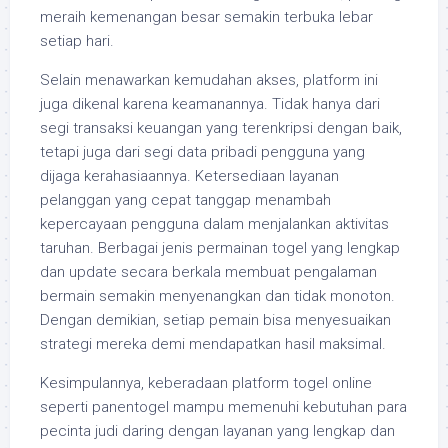
meraih kemenangan besar semakin terbuka lebar
setiap hari.
Selain menawarkan kemudahan akses, platform ini
juga dikenal karena keamanannya. Tidak hanya dari
segi transaksi keuangan yang terenkripsi dengan baik,
tetapi juga dari segi data pribadi pengguna yang
dijaga kerahasiaannya. Ketersediaan layanan
pelanggan yang cepat tanggap menambah
kepercayaan pengguna dalam menjalankan aktivitas
taruhan. Berbagai jenis permainan togel yang lengkap
dan update secara berkala membuat pengalaman
bermain semakin menyenangkan dan tidak monoton.
Dengan demikian, setiap pemain bisa menyesuaikan
strategi mereka demi mendapatkan hasil maksimal.
Kesimpulannya, keberadaan platform togel online
seperti panentogel mampu memenuhi kebutuhan para
pecinta judi daring dengan layanan yang lengkap dan