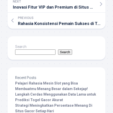
NEXT
Inovasi Fitur VIP dan Premium di Situs Gacor
PREVIOUS
Rahasia Konsistensi Pemain Sukses di Toto Togel
Search
Search
Recent Posts
Pelajari Rahasia Mesin Slot yang Bisa
Membuatmu Menang Besar dalam Sekejap!
Langkah Cerdas Menggunakan Data Lama untuk
Prediksi Togel Gacor Akurat
Strategi Meningkatkan Persentase Menang Di
Situs Gacor Setiap Hari