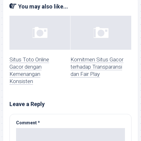
You may also like...
Situs Toto Online
Komitmen Situs Gacor
Gacor dengan
terhadap Transparansi
Kemenangan
dan Fair Play
Konsisten
Leave a Reply
Comment
*