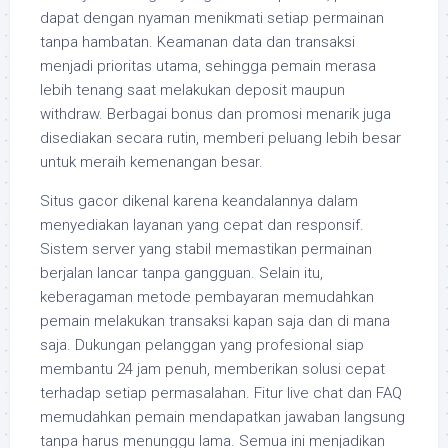
dapat dengan nyaman menikmati setiap permainan
tanpa hambatan. Keamanan data dan transaksi
menjadi prioritas utama, sehingga pemain merasa
lebih tenang saat melakukan deposit maupun
withdraw. Berbagai bonus dan promosi menarik juga
disediakan secara rutin, memberi peluang lebih besar
untuk meraih kemenangan besar.
Situs gacor dikenal karena keandalannya dalam
menyediakan layanan yang cepat dan responsif.
Sistem server yang stabil memastikan permainan
berjalan lancar tanpa gangguan. Selain itu,
keberagaman metode pembayaran memudahkan
pemain melakukan transaksi kapan saja dan di mana
saja. Dukungan pelanggan yang profesional siap
membantu 24 jam penuh, memberikan solusi cepat
terhadap setiap permasalahan. Fitur live chat dan FAQ
memudahkan pemain mendapatkan jawaban langsung
tanpa harus menunggu lama. Semua ini menjadikan