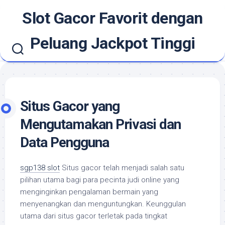
Skip
Slot Gacor Favorit dengan
to
content
Peluang Jackpot Tinggi
Situs Gacor yang
Mengutamakan Privasi dan
Data Pengguna
sgp138 slot
Situs gacor telah menjadi salah satu
pilihan utama bagi para pecinta judi online yang
menginginkan pengalaman bermain yang
menyenangkan dan menguntungkan. Keunggulan
utama dari situs gacor terletak pada tingkat