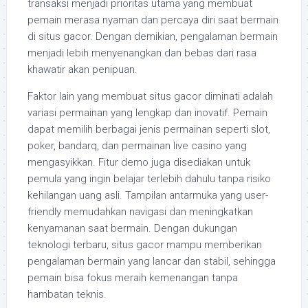
transaksi menjadi prioritas utama yang membuat
pemain merasa nyaman dan percaya diri saat bermain
di situs gacor. Dengan demikian, pengalaman bermain
menjadi lebih menyenangkan dan bebas dari rasa
khawatir akan penipuan.
Faktor lain yang membuat situs gacor diminati adalah
variasi permainan yang lengkap dan inovatif. Pemain
dapat memilih berbagai jenis permainan seperti slot,
poker, bandarq, dan permainan live casino yang
mengasyikkan. Fitur demo juga disediakan untuk
pemula yang ingin belajar terlebih dahulu tanpa risiko
kehilangan uang asli. Tampilan antarmuka yang user-
friendly memudahkan navigasi dan meningkatkan
kenyamanan saat bermain. Dengan dukungan
teknologi terbaru, situs gacor mampu memberikan
pengalaman bermain yang lancar dan stabil, sehingga
pemain bisa fokus meraih kemenangan tanpa
hambatan teknis.