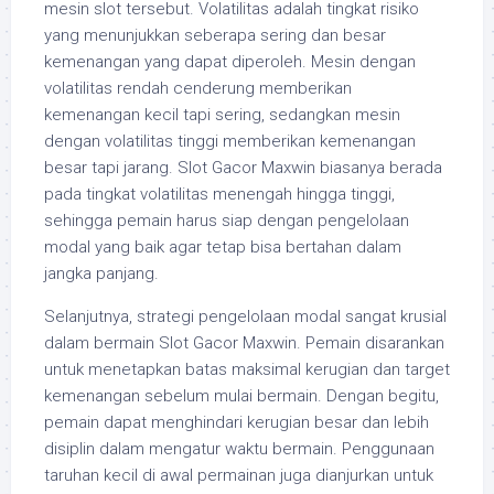
mesin slot tersebut. Volatilitas adalah tingkat risiko
yang menunjukkan seberapa sering dan besar
kemenangan yang dapat diperoleh. Mesin dengan
volatilitas rendah cenderung memberikan
kemenangan kecil tapi sering, sedangkan mesin
dengan volatilitas tinggi memberikan kemenangan
besar tapi jarang. Slot Gacor Maxwin biasanya berada
pada tingkat volatilitas menengah hingga tinggi,
sehingga pemain harus siap dengan pengelolaan
modal yang baik agar tetap bisa bertahan dalam
jangka panjang.
Selanjutnya, strategi pengelolaan modal sangat krusial
dalam bermain Slot Gacor Maxwin. Pemain disarankan
untuk menetapkan batas maksimal kerugian dan target
kemenangan sebelum mulai bermain. Dengan begitu,
pemain dapat menghindari kerugian besar dan lebih
disiplin dalam mengatur waktu bermain. Penggunaan
taruhan kecil di awal permainan juga dianjurkan untuk