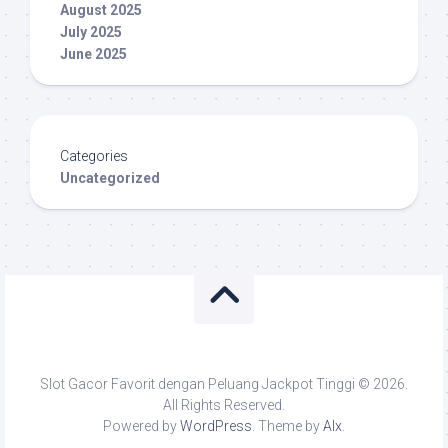
August 2025
July 2025
June 2025
Categories
Uncategorized
Slot Gacor Favorit dengan Peluang Jackpot Tinggi © 2026.
All Rights Reserved.
Powered by
WordPress
. Theme by
Alx
.