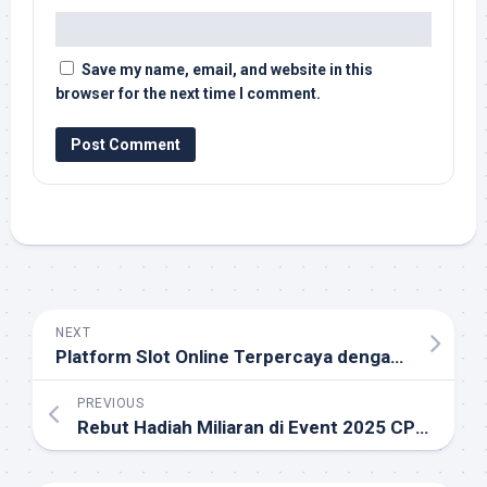
Save my name, email, and website in this
browser for the next time I comment.
NEXT
Platform Slot Online Terpercaya dengan Ragam Permainan dan Keamanan Optimal
PREVIOUS
Rebut Hadiah Miliaran di Event 2025 CPGTOTO!