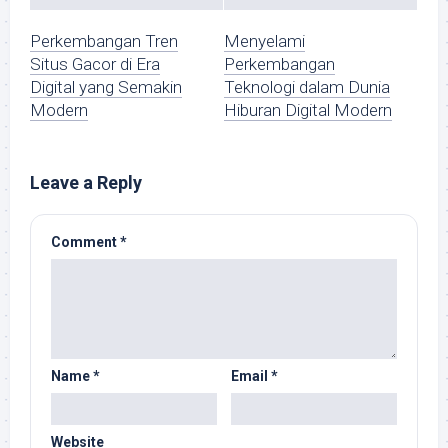
Perkembangan Tren
Menyelami
Situs Gacor di Era
Perkembangan
Digital yang Semakin
Teknologi dalam Dunia
Modern
Hiburan Digital Modern
Leave a Reply
Comment
*
Name
*
Email
*
Website